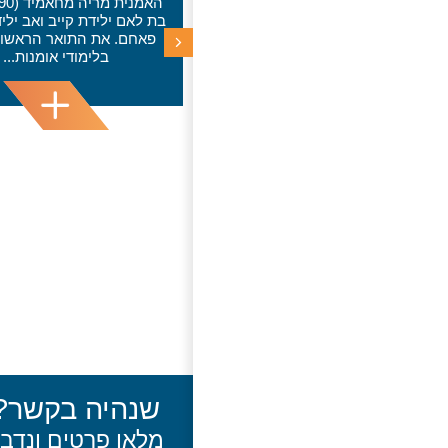
האמנית מריה מחאמיד (1990) היא
בת לאם ילידת קייב ואב יליד אום אל
פאחם. את התואר הראשון והשני
בלימודי אומנות...
"היא נשכבה וקירבה א
הקטן שלה אל אוזנה.
כיסתה במשקפי שמש לש
תשומת לבה הי
שנהיה בקשר?
מלאו פרטים ונדב