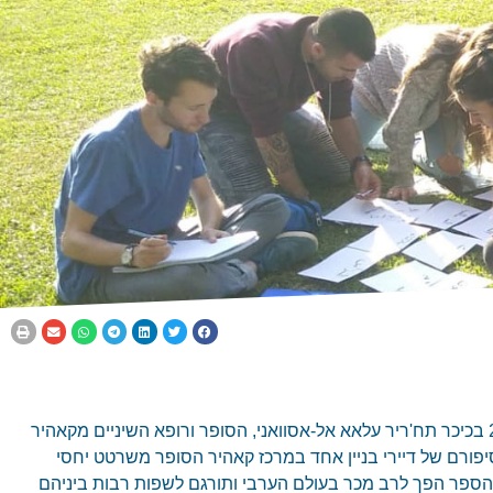
שנים אחרי שיצא אמרו עליו שבישר את האביב הערבי במצרים, אבל עשור לפני מחאות 2011-12 בכיכר תח'ריר עלאא אל-אסוואני, הסופר ורופא השיניים מקאהיר
יפורם של דיירי בניין אחד במרכז קאהיר הסופר משרטט יחסי
. הספר הפך לרב מכר בעולם הערבי ותורגם לשפות רבות ביניהם