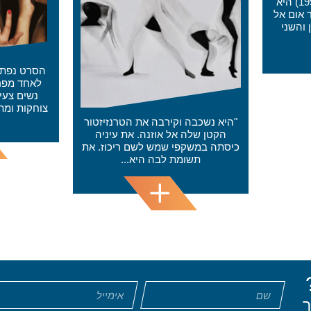
מה עוש
הסרט נפתח בנסיעה ממרכז מרקש
באח
לאחד מפרברי העיר. ברכב ארבע
ממשימות
נשים צעירות, הן מדברות ביניהן
לקח
צוחקות ומתאפרות, נוהג את הרכב...
ת הטרנזיזטור
 את עיניה
ם ריכוז. את
א...
ר